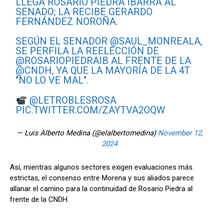
LLEGA ROSARIO PIEDRA IBARRA AL
SENADO; LA RECIBE GERARDO
FERNÁNDEZ NOROÑA.
SEGÚN EL SENADOR
@SAUL_MONREALA
,
SE PERFILA LA REELECCIÓN DE
@ROSARIOPIEDRAIB
AL FRENTE DE LA
@CNDH
, YA QUE LA MAYORÍA DE LA 4T
"NO LO VE MAL".
@LETROBLESROSA
PIC.TWITTER.COM/ZAYTVA2OQW
— Luis Alberto Medina (@elalbertomedina)
November 12,
2024
Así, mientras algunos sectores exigen evaluaciones más
estrictas, el consenso entre Morena y sus aliados parece
allanar el camino para la continuidad de Rosario Piedra al
frente de la CNDH.