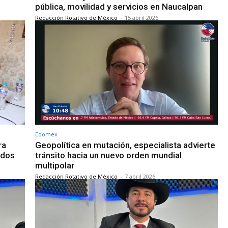
pública, movilidad y servicios en Naucalpan
Redacción Rotativo de México
-
15 abril 2026
Edomex
ra
Geopolítica en mutación, especialista advierte
ados
tránsito hacia un nuevo orden mundial
multipolar
Redacción Rotativo de México
-
7 abril 2026