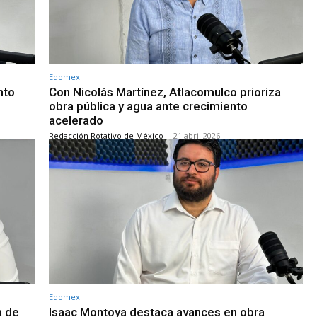
Edomex
nto
Con Nicolás Martínez, Atlacomulco prioriza
obra pública y agua ante crecimiento
acelerado
Redacción Rotativo de México
-
21 abril 2026
Edomex
a de
Isaac Montoya destaca avances en obra