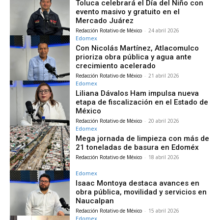
Toluca celebrará el Día del Niño con
evento masivo y gratuito en el
Mercado Juárez
Redacción Rotativo de México
-
24 abril 2026
Edomex
Con Nicolás Martínez, Atlacomulco
prioriza obra pública y agua ante
crecimiento acelerado
Redacción Rotativo de México
-
21 abril 2026
Edomex
Liliana Dávalos Ham impulsa nueva
etapa de fiscalización en el Estado de
México
Redacción Rotativo de México
-
20 abril 2026
Edomex
Mega jornada de limpieza con más de
21 toneladas de basura en Edoméx
Redacción Rotativo de México
-
18 abril 2026
Edomex
Isaac Montoya destaca avances en
obra pública, movilidad y servicios en
Naucalpan
Redacción Rotativo de México
-
15 abril 2026
Edomex