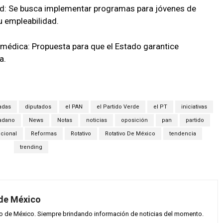
ud: Se busca implementar programas para jóvenes de
u empleabilidad.
médica: Propuesta para que el Estado garantice
a.
adas
diputados
el PAN
el Partido Verde
el PT
iniciativas
adano
News
Notas
noticias
oposición
pan
partido
ucional
Reformas
Rotativo
Rotativo De México
tendencia
trending
 de México
vo de México. Siempre brindando información de noticias del momento.