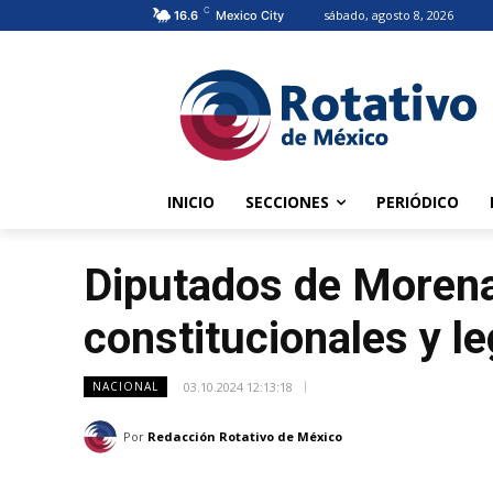
C
sábado, agosto 8, 2026
16.6
Mexico City
INICIO
SECCIONES
PERIÓDICO
Diputados de Morena
constitucionales y l
03.10.2024 12:13:18
NACIONAL
Por
Redacción Rotativo de México