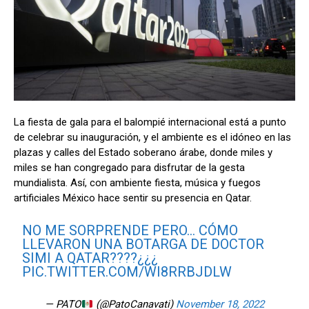
La fiesta de gala para el balompié internacional está a punto
de celebrar su inauguración, y el ambiente es el idóneo en las
plazas y calles del Estado soberano árabe, donde miles y
miles se han congregado para disfrutar de la gesta
mundialista. Así, con ambiente fiesta, música y fuegos
artificiales México hace sentir su presencia en Qatar.
NO ME SORPRENDE PERO… CÓMO
LLEVARON UNA BOTARGA DE DOCTOR
SIMI A QATAR????¿¿¿
PIC.TWITTER.COM/WI8RRBJDLW
— PATO
(@PatoCanavati)
November 18, 2022