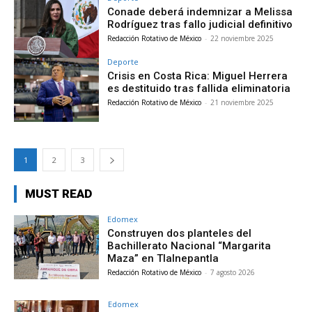
Conade deberá indemnizar a Melissa
Rodríguez tras fallo judicial definitivo
Redacción Rotativo de México
-
22 noviembre 2025
Deporte
Crisis en Costa Rica: Miguel Herrera
es destituido tras fallida eliminatoria
Redacción Rotativo de México
-
21 noviembre 2025
1
2
3
MUST READ
Edomex
Construyen dos planteles del
Bachillerato Nacional “Margarita
Maza” en Tlalnepantla
Redacción Rotativo de México
-
7 agosto 2026
Edomex