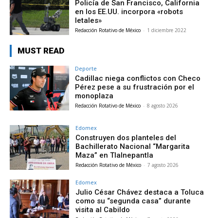
Policía de San Francisco, California
en los EE.UU. incorpora «robots
letales»
Redacción Rotativo de México
-
1 diciembre 2022
MUST READ
Deporte
Cadillac niega conflictos con Checo
Pérez pese a su frustración por el
monoplaza
Redacción Rotativo de México
-
8 agosto 2026
Edomex
Construyen dos planteles del
Bachillerato Nacional “Margarita
Maza” en Tlalnepantla
Redacción Rotativo de México
-
7 agosto 2026
Edomex
Julio César Chávez destaca a Toluca
como su “segunda casa” durante
visita al Cabildo