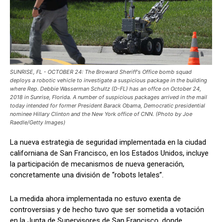
SUNRISE, FL - OCTOBER 24: The Broward Sheriff's Office bomb squad
deploys a robotic vehicle to investigate a suspicious package in the building
where Rep. Debbie Wasserman Schultz (D-FL) has an offce on October 24,
2018 in Sunrise, Florida. A number of suspicious packages arrived in the mail
today intended for former President Barack Obama, Democratic presidential
nominee Hillary Clinton and the New York office of CNN. (Photo by Joe
Raedle/Getty Images)
La nueva estrategia de seguridad implementada en la ciudad
californiana de San Francisco, en los Estados Unidos, incluye
la participación de mecanismos de nueva generación,
concretamente una división de “robots letales”.
La medida ahora implementada no estuvo exenta de
controversias y de hecho tuvo que ser sometida a votación
en la Junta de Supervisores de San Francisco, donde