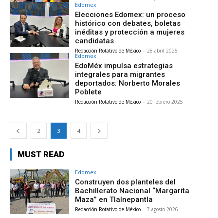
Edomex
Elecciones Edomex: un proceso
histórico con debates, boletas
inéditas y protección a mujeres
candidatas
Redacción Rotativo de México
-
28 abril 2025
Edomex
EdoMéx impulsa estrategias
integrales para migrantes
deportados: Norberto Morales
Poblete
Redacción Rotativo de México
-
20 febrero 2025
2
3
4
MUST READ
Edomex
Construyen dos planteles del
Bachillerato Nacional “Margarita
Maza” en Tlalnepantla
Redacción Rotativo de México
-
7 agosto 2026