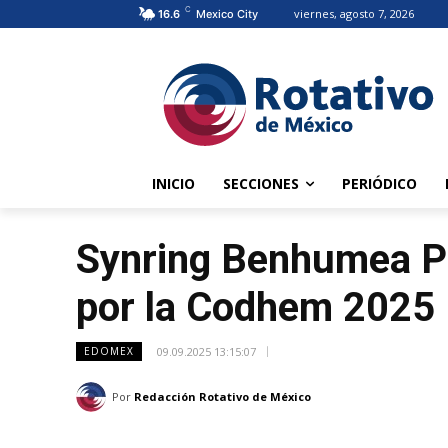
C
viernes, agosto 7, 2026
16.6
Mexico City
INICIO
SECCIONES
PERIÓDICO
Synring Benhumea Pra
por la Codhem 2025
09.09.2025 13:15:07
EDOMEX
Por
Redacción Rotativo de México