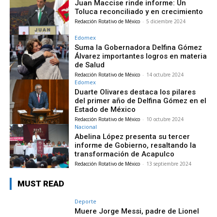
Juan Maccise rinde informe: Un
Toluca reconciliado y en crecimiento
Redacción Rotativo de México
-
5 diciembre 2024
Edomex
Suma la Gobernadora Delfina Gómez
Álvarez importantes logros en materia
de Salud
Redacción Rotativo de México
-
14 octubre 2024
Edomex
Duarte Olivares destaca los pilares
del primer año de Delfina Gómez en el
Estado de México
Redacción Rotativo de México
-
10 octubre 2024
Nacional
Abelina López presenta su tercer
informe de Gobierno, resaltando la
transformación de Acapulco
Redacción Rotativo de México
-
13 septiembre 2024
MUST READ
Deporte
Muere Jorge Messi, padre de Lionel