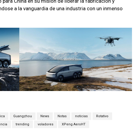
 para China en su misión de liderar la fabricación y
ndose a la vanguardia de una industria con un inmenso
ica
Guangzhou
News
Notas
noticias
Rotativo
ncia
trending
voladores
XPeng AeroHT