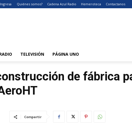
Ingresa
Quiénes somos?
Cadena Azul Radio
Hemeroteca
Contactanos
RADIO
TELEVISIÓN
PÁGINA UNO
construcción de fábrica p
 AeroHT
Compartir