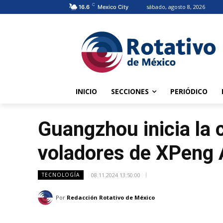
C
sábado, agosto 8, 2026
16.6
Mexico City
INICIO
SECCIONES
PERIÓDICO
Guangzhou inicia la 
voladores de XPeng
08.11.2024 13:50:00
TECNOLOGÍA
Por
Redacción Rotativo de México