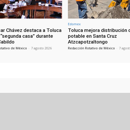
Edomex
sar Chávez destaca a Toluca
Toluca mejora distribución 
“segunda casa” durante
potable en Santa Cruz
 Cabildo
Atzcapotzaltongo
otativo de México
-
7 agosto 2026
Redacción Rotativo de México
-
7 agos