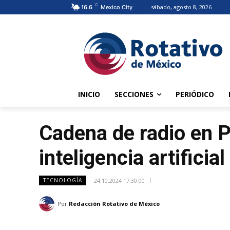
C
sábado, agosto 8, 2026
16.6
Mexico City
INICIO
SECCIONES
PERIÓDICO
Cadena de radio en P
inteligencia artificial
24.10.2024 17:30:00
TECNOLOGÍA
Por
Redacción Rotativo de México