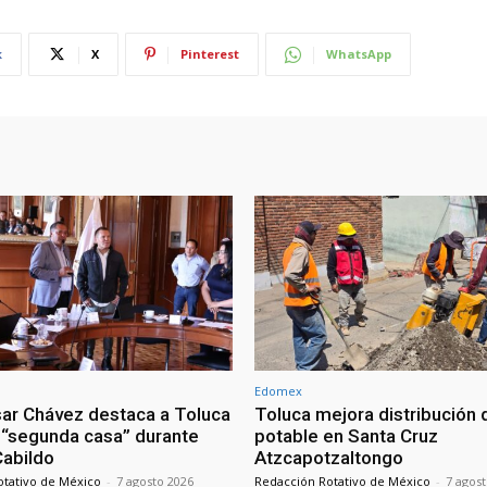
k
X
Pinterest
WhatsApp
Edomex
sar Chávez destaca a Toluca
Toluca mejora distribución 
“segunda casa” durante
potable en Santa Cruz
 Cabildo
Atzcapotzaltongo
otativo de México
-
7 agosto 2026
Redacción Rotativo de México
-
7 agos