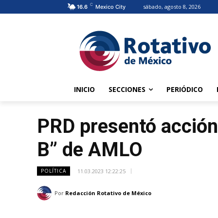
C
sábado, agosto 8, 2026
16.6
Mexico City
INICIO
SECCIONES
PERIÓDICO
PRD presentó acción 
B” de AMLO
11.03.2023 12:22:25
POLÍTICA
Por
Redacción Rotativo de México