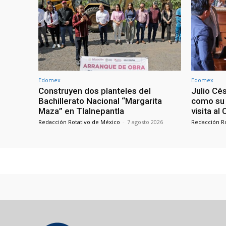
Edomex
Edomex
Construyen dos planteles del
Julio Cé
Bachillerato Nacional “Margarita
como su 
Maza” en Tlalnepantla
visita al
Redacción Rotativo de México
-
7 agosto 2026
Redacción R