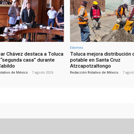
Edomex
sar Chávez destaca a Toluca
Toluca mejora distribución 
“segunda casa” durante
potable en Santa Cruz
 Cabildo
Atzcapotzaltongo
otativo de México
-
7 agosto 2026
Redacción Rotativo de México
-
7 agos