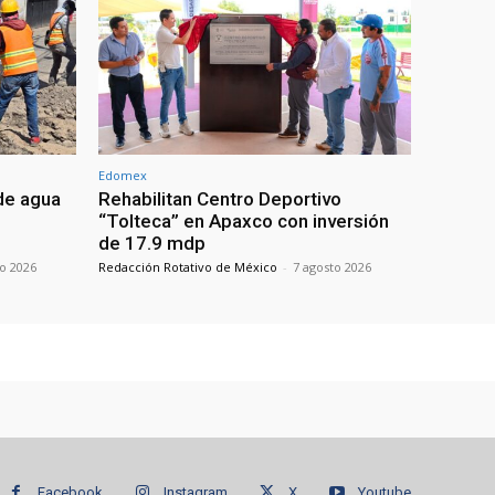
Edomex
de agua
Rehabilitan Centro Deportivo
“Tolteca” en Apaxco con inversión
de 17.9 mdp
to 2026
Redacción Rotativo de México
-
7 agosto 2026
Facebook
Instagram
X
Youtube