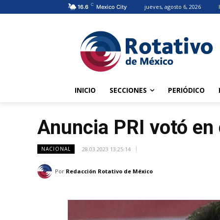
C
jueves, agosto 6, 2026
16.6
Mexico City
INICIO
SECCIONES
PERIÓDICO
Anuncia PRI votó en 
28.03.2023 13:25:14
NACIONAL
Por
Redacción Rotativo de México