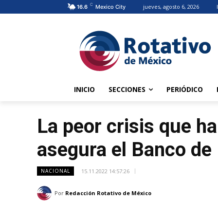
C
jueves, agosto 6, 2026
16.6
Mexico City
INICIO
SECCIONES
PERIÓDICO
La peor crisis que ha
asegura el Banco de
15.11.2022 14:57:26
NACIONAL
Por
Redacción Rotativo de México