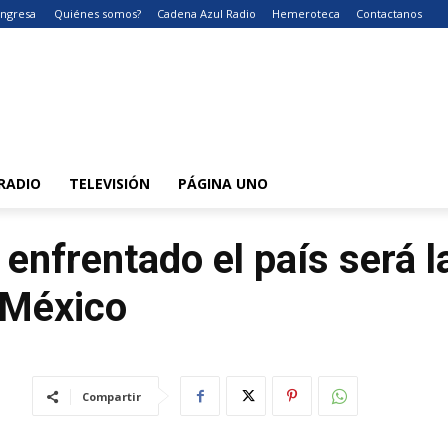
Ingresa
Quiénes somos?
Cadena Azul Radio
Hemeroteca
Contactanos
RADIO
TELEVISIÓN
PÁGINA UNO
 enfrentado el país será 
 México
Compartir