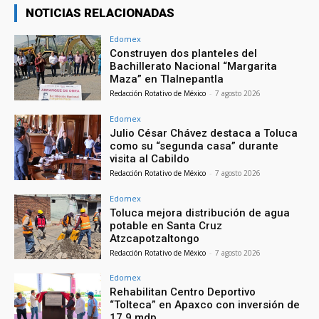
NOTICIAS RELACIONADAS
Edomex
Construyen dos planteles del
Bachillerato Nacional “Margarita
Maza” en Tlalnepantla
Redacción Rotativo de México
-
7 agosto 2026
Edomex
Julio César Chávez destaca a Toluca
como su “segunda casa” durante
visita al Cabildo
Redacción Rotativo de México
-
7 agosto 2026
Edomex
Toluca mejora distribución de agua
potable en Santa Cruz
Atzcapotzaltongo
Redacción Rotativo de México
-
7 agosto 2026
Edomex
Rehabilitan Centro Deportivo
“Tolteca” en Apaxco con inversión de
17.9 mdp