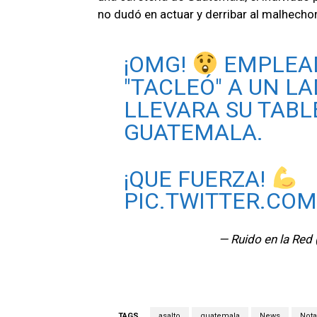
no dudó en actuar y derribar al malhechor
¡OMG!
EMPLEAD
"TACLEÓ" A UN LA
LLEVARA SU TABL
GUATEMALA.
¡QUE FUERZA!
PIC.TWITTER.CO
— Ruido en la Re
TAGS
asalto
guatemala
News
Nota