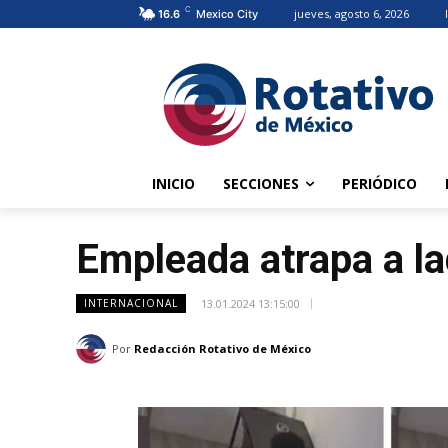
C
jueves, agosto 6, 2026
16.6
Mexico City
INICIO
SECCIONES
PERIÓDICO
Empleada atrapa a la
13.01.2024 13:15:00
INTERNACIONAL
Por
Redacción Rotativo de México