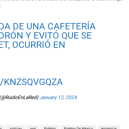
.
A DE UNA CAFETERÍA
DRÓN Y EVITÓ QUE SE
ET, OCURRIÓ EN
M/KNZSQVGQZA
d (@RuidoEnLaRed)
January 12, 2024
s
noticias
reel
Rotativo
Rotativo De México
tendencia