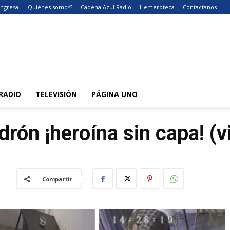
Ingresa
Quiénes somos?
Cadena Azul Radio
Hemeroteca
Contactanos
RADIO
TELEVISIÓN
PÁGINA UNO
drón ¡heroína sin capa! (v
Compartir