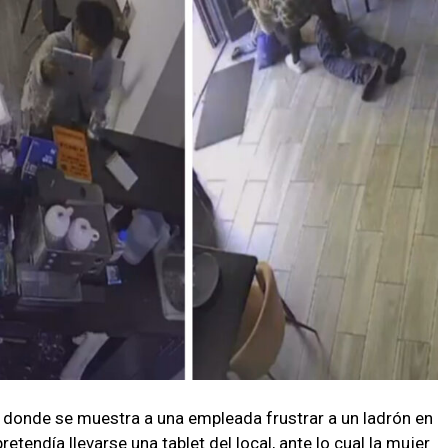
eo donde se muestra a una empleada frustrar a un ladrón en
etendía llevarse una tablet del local, ante lo cual la mujer