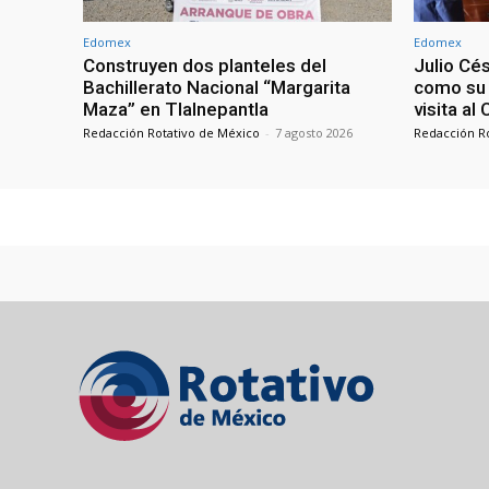
Edomex
Edomex
Construyen dos planteles del
Julio Cé
Bachillerato Nacional “Margarita
como su 
Maza” en Tlalnepantla
visita al
Redacción Rotativo de México
-
7 agosto 2026
Redacción R