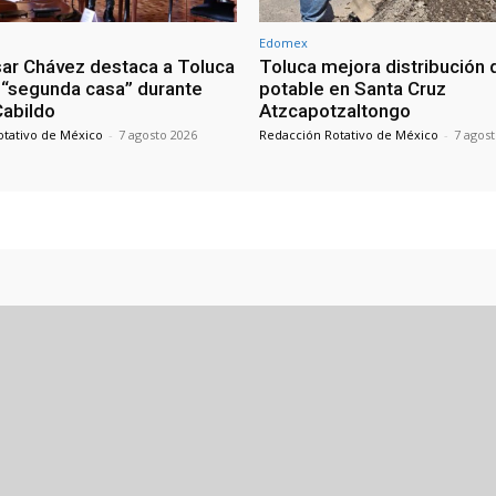
Edomex
sar Chávez destaca a Toluca
Toluca mejora distribución 
“segunda casa” durante
potable en Santa Cruz
 Cabildo
Atzcapotzaltongo
otativo de México
-
7 agosto 2026
Redacción Rotativo de México
-
7 agos