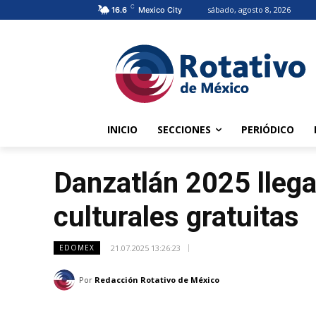
C
sábado, agosto 8, 2026
16.6
Mexico City
INICIO
SECCIONES
PERIÓDICO
Danzatlán 2025 lleg
culturales gratuitas
21.07.2025 13:26:23
EDOMEX
Por
Redacción Rotativo de México