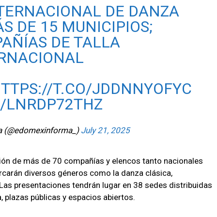
NTERNACIONAL DE DANZA
S DE 15 MUNICIPIOS;
AÑÍAS DE TALLA
ERNACIONAL
TTPS://T.CO/JDDNNYOFYC
M/LNRDP72THZ
a (@edomexinforma_)
July 21, 2025
ción de más de 70 compañías y elencos tanto nacionales
rcarán diversos géneros como la danza clásica,
Las presentaciones tendrán lugar en 38 sedes distribuidas
a, plazas públicas y espacios abiertos.