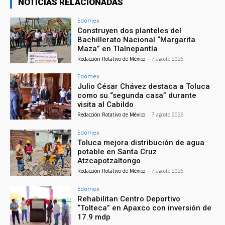
NOTICIAS RELACIONADAS
Edomex
Construyen dos planteles del
Bachillerato Nacional “Margarita
Maza” en Tlalnepantla
Redacción Rotativo de México
-
7 agosto 2026
Edomex
Julio César Chávez destaca a Toluca
como su “segunda casa” durante
visita al Cabildo
Redacción Rotativo de México
-
7 agosto 2026
Edomex
Toluca mejora distribución de agua
potable en Santa Cruz
Atzcapotzaltongo
Redacción Rotativo de México
-
7 agosto 2026
Edomex
Rehabilitan Centro Deportivo
“Tolteca” en Apaxco con inversión de
17.9 mdp