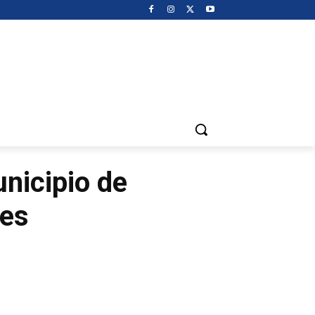
nicipio de
tes