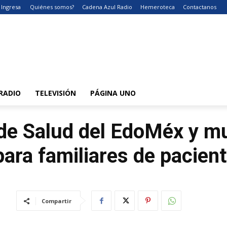
Ingresa
Quiénes somos?
Cadena Azul Radio
Hemeroteca
Contactanos
RADIO
TELEVISIÓN
PÁGINA UNO
de Salud del EdoMéx y mu
para familiares de pacien
Compartir