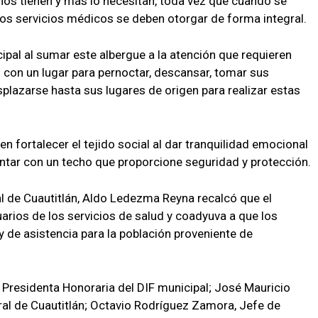
nos tienen y más lo necesitan, toda vez que cuando se
los servicios médicos se deben otorgar de forma integral.
ipal al sumar este albergue a la atención que requieren
n con un lugar para pernoctar, descansar, tomar sus
plazarse hasta sus lugares de origen para realizar estas
n fortalecer el tejido social al dar tranquilidad emocional
contar con un techo que proporcione seguridad y protección.
al de Cuautitlán, Aldo Ledezma Reyna recalcó que el
arios de los servicios de salud y coadyuva a que los
de asistencia para la población proveniente de
, Presidenta Honoraria del DIF municipal; José Mauricio
eral de Cuautitlán; Octavio Rodríguez Zamora, Jefe de