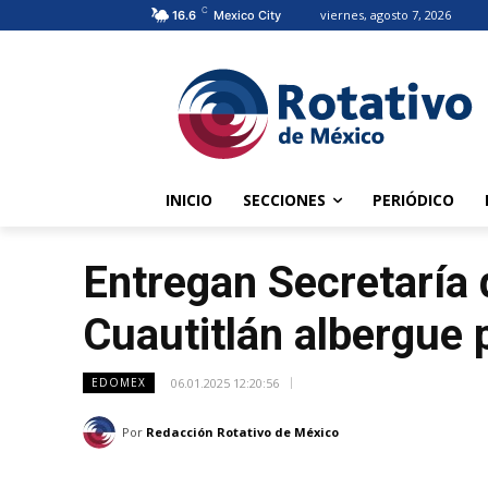
C
viernes, agosto 7, 2026
16.6
Mexico City
INICIO
SECCIONES
PERIÓDICO
Entregan Secretaría 
Cuautitlán albergue 
06.01.2025 12:20:56
EDOMEX
Por
Redacción Rotativo de México