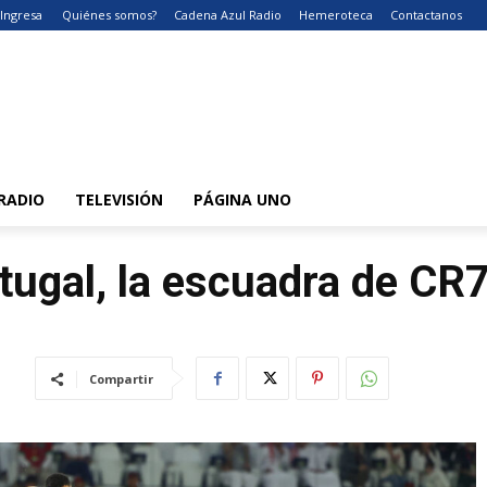
Ingresa
Quiénes somos?
Cadena Azul Radio
Hemeroteca
Contactanos
RADIO
TELEVISIÓN
PÁGINA UNO
tugal, la escuadra de CR
Compartir