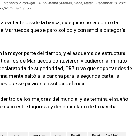
nal - Morocco v Portugal - Al Thumama Stadium, Doha, Qatar - December 10, 2022
RS/Molly Darlington
a evidente desde la banca, su equipo no encontró la
de Marruecos que se paró sólido y con amplia categoría
n la mayor parte del tiempo, y el esquema de estructura
stida, los de Marruecos contuvieron y pudieron al minuto
 declaratoria de superioridad, CR7 tuvo que soportar desde
finalmente saltó a la cancha para la segunda parte, la
es que se pararon en sólida defensa.
 dentro de los mejores del mundial y se termina el sueño
e salió entre lágrimas y desconsolado de la cancha.
ws
noticias
portugal
qatar
Rotativo
Rotativo De México