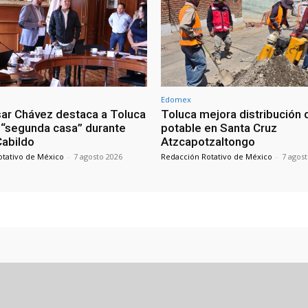
Edomex
sar Chávez destaca a Toluca
Toluca mejora distribución 
“segunda casa” durante
potable en Santa Cruz
 Cabildo
Atzcapotzaltongo
otativo de México
-
7 agosto 2026
Redacción Rotativo de México
-
7 agos