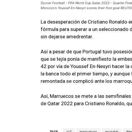
Soccer Football - FIFA World Cup Qatar 2022 - Quarter Fi
Morocco's Youssef En-Nesyri scores their first goal REUTE
La desesperación de Cristiano Ronaldo er
fórmula para superar a un seleccionado 
sin dejarse amedrentar.
Así a pesar de que Portugal tuvo posesió
que se tejía ponía de manifiesto la embe
42 por vía de Youssef En-Nesyri hacer la
la banca todo el primer tiempo, y aunque 
remontada se complicó ante los marroquí
Así, Marruecos se mete a las semifinales
de Qatar 2022 para Cristiano Ronaldo, qu
TAGS
cr7
marruecos
mundial
Ne