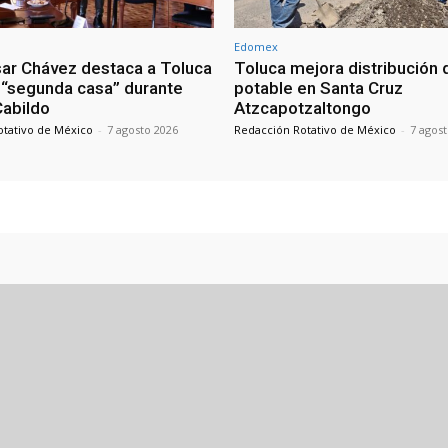
Edomex
sar Chávez destaca a Toluca
Toluca mejora distribución 
“segunda casa” durante
potable en Santa Cruz
 Cabildo
Atzcapotzaltongo
otativo de México
-
7 agosto 2026
Redacción Rotativo de México
-
7 agos