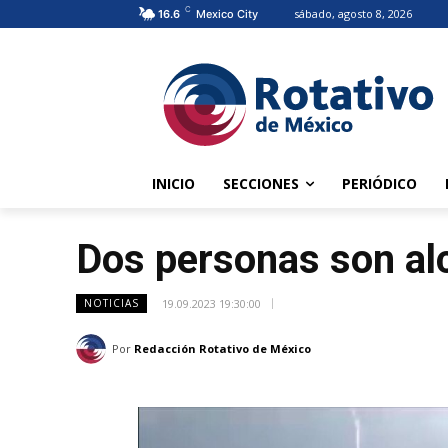
C
sábado, agosto 8, 2026
16.6
Mexico City
INICIO
SECCIONES
PERIÓDICO
Dos personas son al
19.09.2023 19:30:00
NOTICIAS
Por
Redacción Rotativo de México