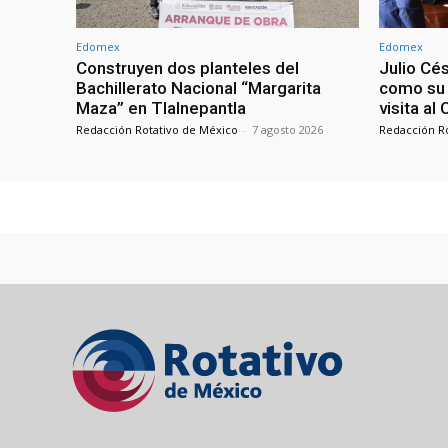
Edomex
Edomex
Construyen dos planteles del
Julio Cé
Bachillerato Nacional “Margarita
como su 
Maza” en Tlalnepantla
visita al
Redacción Rotativo de México
-
7 agosto 2026
Redacción R