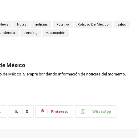
News
Notas
noticias
Rotativo
Rotativo De México
salud
tendencia
trending
vacunación
 de México
vo de México. Siempre brindando información de noticias del momento.
k
X
Pinterest
WhatsApp