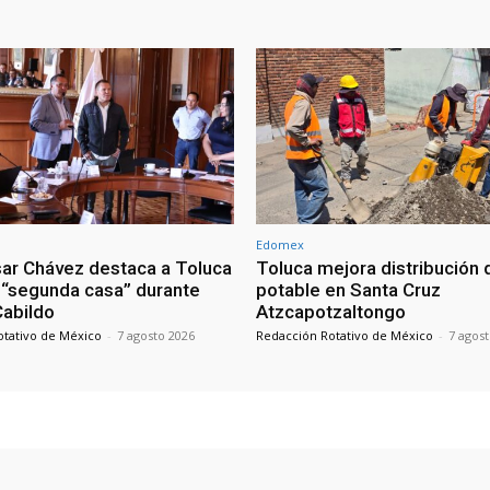
Edomex
sar Chávez destaca a Toluca
Toluca mejora distribución 
“segunda casa” durante
potable en Santa Cruz
 Cabildo
Atzcapotzaltongo
otativo de México
-
7 agosto 2026
Redacción Rotativo de México
-
7 agos