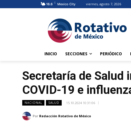
C
viernes, agosto 7, 2026
16.6
Mexico City
INICIO
SECCIONES
PERIÓDICO
Secretaría de Salud 
COVID-19 e influenz
15.10.2024 10:31:06
NACIONAL
SALUD
Por
Redacción Rotativo de México