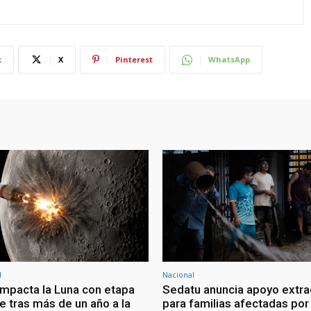
k
X
Pinterest
WhatsApp
l
Nacional
mpacta la Luna con etapa
Sedatu anuncia apoyo extra
e tras más de un año a la
para familias afectadas por 