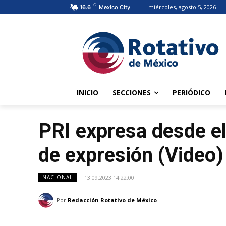
C
miércoles, agosto 5, 2026
16.6
Mexico City
INICIO
SECCIONES
PERIÓDICO
PRI expresa desde el
de expresión (Video)
13.09.2023 14:22:00
NACIONAL
Por
Redacción Rotativo de México