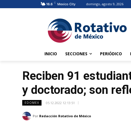
C
domingo, agosto 9, 2026
16.6
Mexico City
INICIO
SECCIONES
PERIÓDICO
Reciben 91 estudian
y doctorado; son ref
05.12.2022 12:13:51
EDOMEX
Por
Redacción Rotativo de México