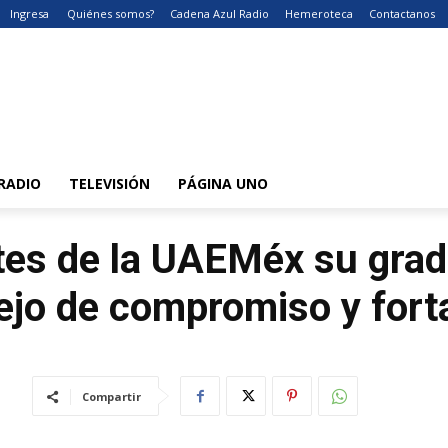
Ingresa
Quiénes somos?
Cadena Azul Radio
Hemeroteca
Contactanos
RADIO
TELEVISIÓN
PÁGINA UNO
tes de la UAEMéx su grad
lejo de compromiso y for
Compartir