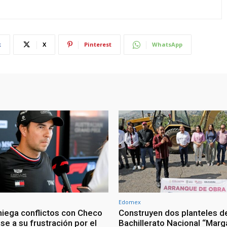
k
X
Pinterest
WhatsApp
Edomex
 niega conflictos con Checo
Construyen dos planteles d
e a su frustración por el
Bachillerato Nacional “Marg