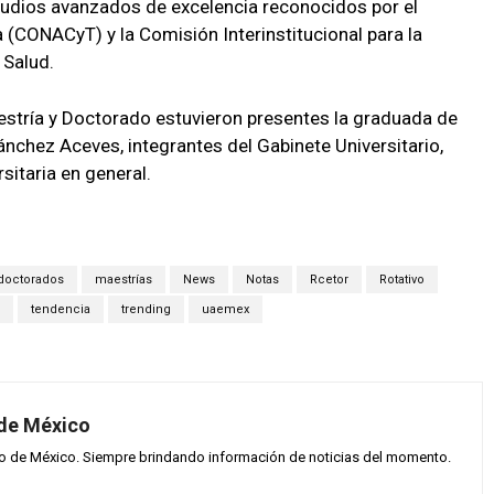
dios avanzados de excelencia reconocidos por el
 (CONACyT) y la Comisión Interinstitucional para la
 Salud.
stría y Doctorado estuvieron presentes la graduada de
chez Aceves, integrantes del Gabinete Universitario,
sitaria en general.
doctorados
maestrías
News
Notas
Rcetor
Rotativo
tendencia
trending
uaemex
 de México
vo de México. Siempre brindando información de noticias del momento.