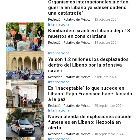
Organismos internacionales alertan,
guerra en Líbano ya «desencadenó
una catástrofe”
Redacción Rotativo de México
-
15 octubre 2024
Internacional
Bombardeo israelí en Líbano deja 18
muertos en zona cristiana
Redacción Rotativo de México
-
14 octubre 2024
Internacional
Ya son 1.2 millones los desplazados
dentro del Líbano por la ofensiva
israelí
Redacción Rotativo de México
-
3 octubre 2024
Internacional
Es “inaceptable” lo que sucede en
Líbano: Papa Francisco hace llamado
a la paz
Redacción Rotativo de México
-
25 septiembre 2024
Internacional
Nueva oleada de explosiones sacude
funerales en Líbano: Hezbolá en
alerta
Redacción Rotativo de México
-
18 septiembre 2024
Internacional