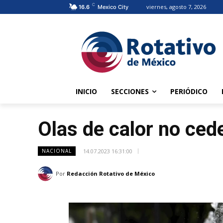
C
viernes, agosto 7, 2026
16.6
Mexico City
INICIO
SECCIONES
PERIÓDICO
Olas de calor no ced
14.07.2023 16:31:00
NACIONAL
Por
Redacción Rotativo de México