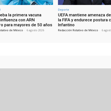
l
Deporte
eba la primera vacuna
UEFA mantiene amenaza de 
a influenza con ARN
la FIFA y endurece postura 
o para mayores de 50 años
Infantino
otativo de México
-
6 agosto 2026
Redacción Rotativo de México
-
6 agos