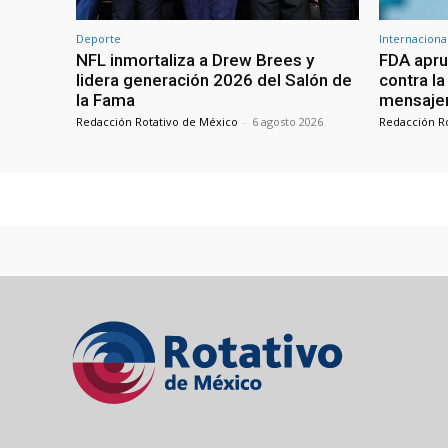
Deporte
Internaciona
NFL inmortaliza a Drew Brees y
FDA apru
lidera generación 2026 del Salón de
contra l
la Fama
mensajer
Redacción Rotativo de México
-
6 agosto 2026
Redacción R