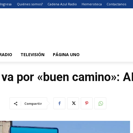
Ingresa
Quiénes somos?
Cadena Azul Radio
Hemeroteca
Contactanos
RADIO
TELEVISIÓN
PÁGINA UNO
va por «buen camino»: 
Compartir