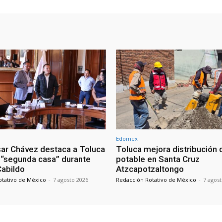
Edomex
sar Chávez destaca a Toluca
Toluca mejora distribución 
“segunda casa” durante
potable en Santa Cruz
 Cabildo
Atzcapotzaltongo
otativo de México
-
7 agosto 2026
Redacción Rotativo de México
-
7 agos