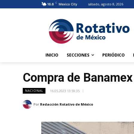
C
sábado, agosto 8, 2026
16.6
Mexico City
INICIO
SECCIONES
PERIÓDICO
Compra de Banamex 
16.05.2023 13:59:35
NACIONAL
Por
Redacción Rotativo de México