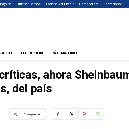
Ingresa
Quiénes somos?
Cadena Azul Radio
Hemeroteca
Contactanos
RADIO
TELEVISIÓN
PÁGINA UNO
críticas, ahora Sheinbau
s, del país
Compartir