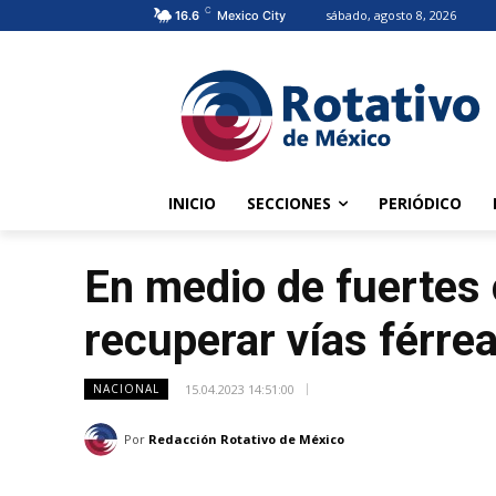
C
sábado, agosto 8, 2026
16.6
Mexico City
INICIO
SECCIONES
PERIÓDICO
En medio de fuertes 
recuperar vías férrea
15.04.2023 14:51:00
NACIONAL
Por
Redacción Rotativo de México