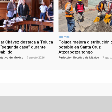
Edomex
sar Chávez destaca a Toluca
Toluca mejora distribución 
“segunda casa” durante
potable en Santa Cruz
 Cabildo
Atzcapotzaltongo
otativo de México
-
7 agosto 2026
Redacción Rotativo de México
-
7 agos