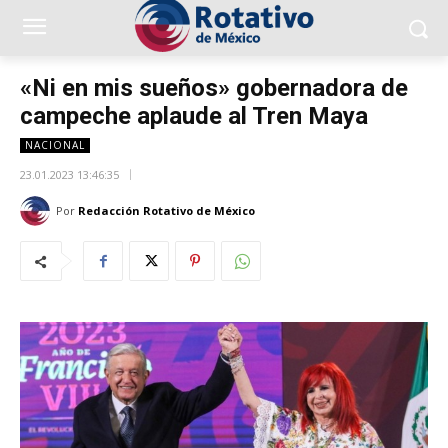
«Ni en mis sueños» gobernadora de
campeche aplaude al Tren Maya
NACIONAL
23.01.2023 13:46:35
Por
Redacción Rotativo de México