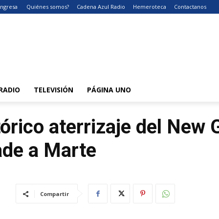
Ingresa
Quiénes somos?
Cadena Azul Radio
Hemeroteca
Contactanos
RADIO
TELEVISIÓN
PÁGINA UNO
tórico aterrizaje del New 
ade a Marte
Compartir