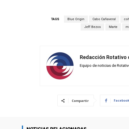
TAGS
Blue Origin
Cabo Cañaveral
coh
Jeff Bezos
Marte
mi
Redacción Rotativo
Equipo de noticias de Rotati
Faceboo
Compartir