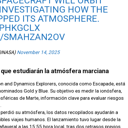
SPACECRAFT WILL ORBIT
 INVESTIGATING HOW THE
PPED ITS ATMOSPHERE.
SPHKGCLX
M/SMAHZAN2OV
@NASA)
November 14, 2025
 que estudiarán la atmósfera marciana
on and Dynamics Explorers, conocida como Escapade, está
ominados Gold y Blue. Su objetivo es medir la ionósfera,
osféricas de Marte, información clave para evaluar riesgos
.
 perdió su atmósfera, los datos recopilados ayudarán a
ibles viajes humanos. El lanzamiento tuvo lugar desde la
ñaveral a las 15:55 hora local, tras dos retrasos previos