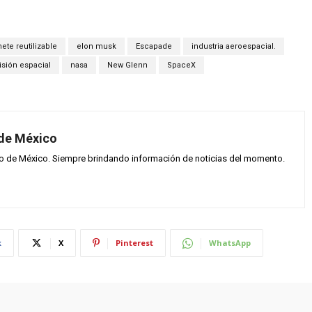
ete reutilizable
elon musk
Escapade
industria aeroespacial.
sión espacial
nasa
New Glenn
SpaceX
 de México
vo de México. Siempre brindando información de noticias del momento.
k
X
Pinterest
WhatsApp