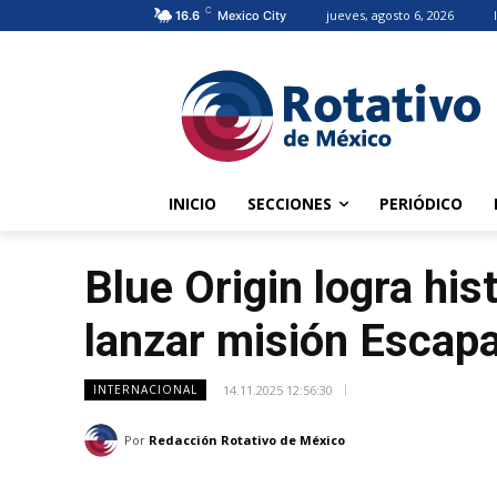
C
jueves, agosto 6, 2026
16.6
Mexico City
INICIO
SECCIONES
PERIÓDICO
Blue Origin logra his
lanzar misión Escap
14.11.2025 12:56:30
INTERNACIONAL
Por
Redacción Rotativo de México