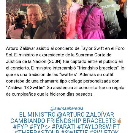
Arturo Zaldívar asistió al concierto de Taylor Swift en el Foro
Sol. El ministro y expresidente de la Suprema Corte de
Justicia de la Nación (SCJN) fue captado entre el público en
el concierto. El ministro intercambió “friendship bracelets”, lo
que es una tradición de las “swifties”. Además su outfit
constaba de una chamarra tipo college personalizada con
“Zaldívar 13 Swiftie”. Su asistencia al concierto fue un regalo
de cumpleaños que le hicieron días pasados.
@salmaaheredia
EL MINISTRO @ARTURO ZALDÍVAR
CAMBIANDO FRIENDSHIP BRACELETS
#FYP
#FYPシ
#PARATI
#TAYLORSWIFT
#THEERASTOUR
#SWIFTIE
#SWIFTOK