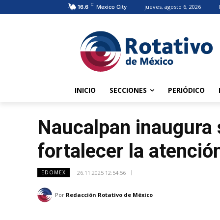
C
jueves, agosto 6, 2026
16.6
Mexico City
INICIO
SECCIONES
PERIÓDICO
Naucalpan inaugura 
fortalecer la atenció
26.11.2025 12:54:56
EDOMEX
Por
Redacción Rotativo de México