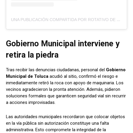
U
NA PUBLICACIÓN COMPARTIDA POR ROTATIVO DE MÉXICO (@ROTATIVODEMEXICO)
Gobierno Municipal interviene y
retira la piedr
a
Tras recibir las denuncias ciudadanas, personal del
Gobierno
Municipal de Toluca
acudió al sitio, confirmó el riesgo e
inmediatamente retiró la roca con apoyo de maquinaria. Los
vecinos agradecieron la pronta atención. Además, pidieron
soluciones formales que garanticen seguridad vial sin recurrir
a acciones improvisadas.
Las autoridades municipales recordaron que colocar objetos
en la vía pública sin autorización constituye una falta
administrativa. Esto compromete la integridad de la