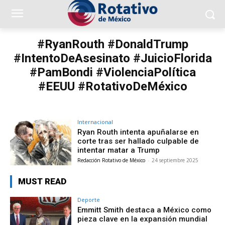
#RyanRouth #DonaldTrump
#IntentoDeAsesinato #JuicioFlorida
#PamBondi #ViolenciaPolítica
#EEUU #RotativoDeMéxico
Internacional
Ryan Routh intenta apuñalarse en
corte tras ser hallado culpable de
intentar matar a Trump
Redacción Rotativo de México
-
24 septiembre 2025
MUST READ
Deporte
Emmitt Smith destaca a México como
pieza clave en la expansión mundial