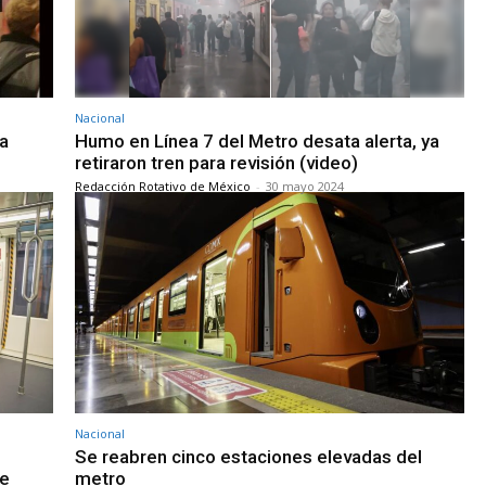
Nacional
la
Humo en Línea 7 del Metro desata alerta, ya
retiraron tren para revisión (video)
Redacción Rotativo de México
-
30 mayo 2024
Nacional
Se reabren cinco estaciones elevadas del
le
metro