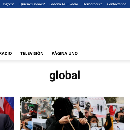
Ingresa
Quiénes somos?
Cadena Azul Radio
Hemeroteca
Contactanos
RADIO
TELEVISIÓN
PÁGINA UNO
global