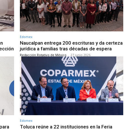
Edomex
on
Naucalpan entrega 200 escrituras y da certeza
tección
jurídica a familias tras décadas de espera
Redacción Rotativo de México
-
27 junio 2026
Edomex
 para
Toluca reúne a 22 instituciones en la Feria