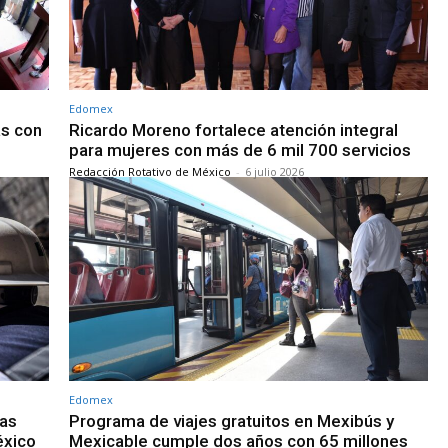
Edomex
as con
Ricardo Moreno fortalece atención integral
para mujeres con más de 6 mil 700 servicios
Redacción Rotativo de México
-
6 julio 2026
Edomex
ras
Programa de viajes gratuitos en Mexibús y
éxico
Mexicable cumple dos años con 65 millones