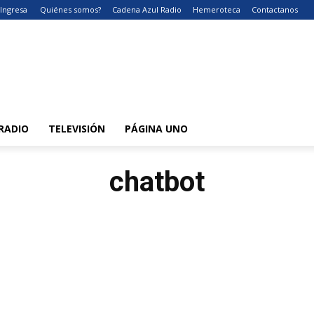
Ingresa
Quiénes somos?
Cadena Azul Radio
Hemeroteca
Contactanos
RADIO
TELEVISIÓN
PÁGINA UNO
chatbot