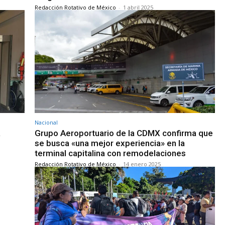
Redacción Rotativo de México
-
1 abril 2025
Nacional
a
Grupo Aeroportuario de la CDMX confirma que
se busca «una mejor experiencia» en la
terminal capitalina con remodelaciones
Redacción Rotativo de México
-
14 enero 2025