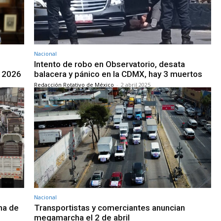
Nacional
Intento de robo en Observatorio, desata
l 2026
balacera y pánico en la CDMX, hay 3 muertos
Redacción Rotativo de México
-
2 abril 2025
Nacional
ha de
Transportistas y comerciantes anuncian
megamarcha el 2 de abril