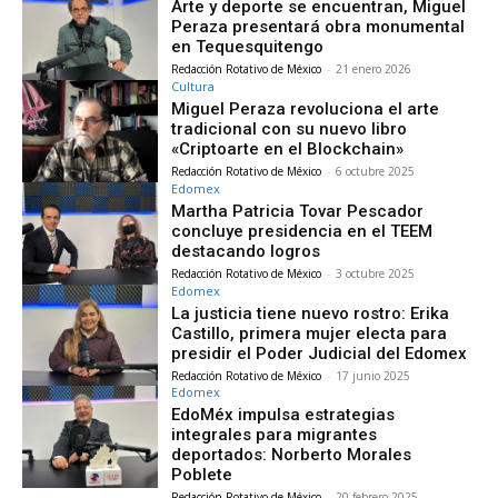
Arte y deporte se encuentran, Miguel
Peraza presentará obra monumental
en Tequesquitengo
Redacción Rotativo de México
-
21 enero 2026
Cultura
Miguel Peraza revoluciona el arte
tradicional con su nuevo libro
«Criptoarte en el Blockchain»
Redacción Rotativo de México
-
6 octubre 2025
Edomex
Martha Patricia Tovar Pescador
concluye presidencia en el TEEM
destacando logros
Redacción Rotativo de México
-
3 octubre 2025
Edomex
La justicia tiene nuevo rostro: Erika
Castillo, primera mujer electa para
presidir el Poder Judicial del Edomex
Redacción Rotativo de México
-
17 junio 2025
Edomex
EdoMéx impulsa estrategias
integrales para migrantes
deportados: Norberto Morales
Poblete
Redacción Rotativo de México
-
20 febrero 2025