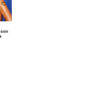
rsión
a