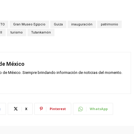
PTO
Gran Museo Egipcio
Guiza
inauguración
patrimonio
II
turismo
Tutankamón
 de México
vo de México. Siempre brindando información de noticias del momento.
k
X
Pinterest
WhatsApp