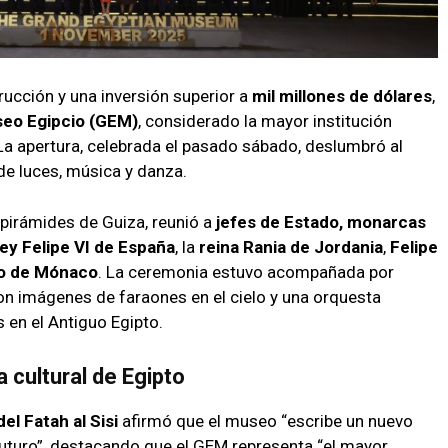
ucción y una inversión superior a
mil millones de dólares
,
eo Egipcio (GEM)
, considerado la mayor institución
. La apertura, celebrada el pasado sábado, deslumbró al
 luces, música y danza.
s pirámides de Guiza, reunió a
jefes de Estado, monarcas
ey Felipe VI de España
, la
reina Rania de Jordania
,
Felipe
to de Mónaco
. La ceremonia estuvo acompañada por
ron imágenes de faraones en el cielo y una orquesta
s en el Antiguo Egipto.
 cultural de Egipto
el Fatah al Sisi
afirmó que el museo “escribe un nuevo
l futuro”, destacando que el GEM representa “el mayor