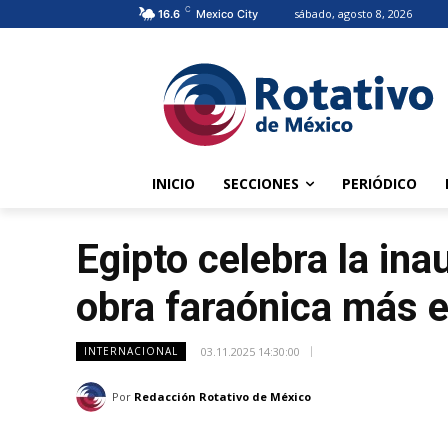
C
sábado, agosto 8, 2026
16.6
Mexico City
INICIO
SECCIONES
PERIÓDICO
Egipto celebra la in
obra faraónica más e
03.11.2025 14:30:00
INTERNACIONAL
Por
Redacción Rotativo de México