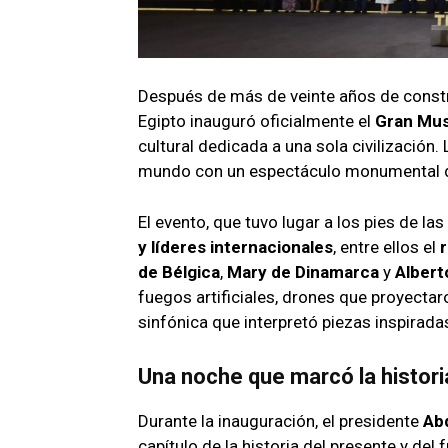
Después de más de veinte años de constr
Egipto inauguró oficialmente el
Gran Mus
cultural dedicada a una sola civilización
mundo con un espectáculo monumental de
El evento, que tuvo lugar a los pies de la
y líderes internacionales
, entre ellos el
r
de Bélgica
,
Mary de Dinamarca
y
Alber
fuegos artificiales, drones que proyecta
sinfónica que interpretó piezas inspirada
Una noche que marcó la historia
Durante la inauguración, el presidente
Abd
capítulo de la historia del presente y de