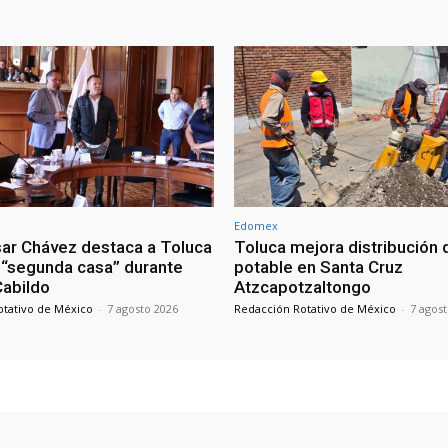
Edomex
sar Chávez destaca a Toluca
Toluca mejora distribución 
“segunda casa” durante
potable en Santa Cruz
 Cabildo
Atzcapotzaltongo
otativo de México
-
7 agosto 2026
Redacción Rotativo de México
-
7 agos