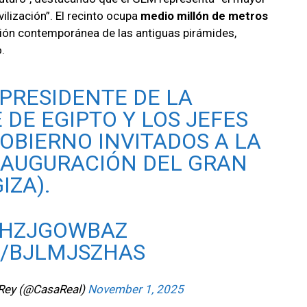
lización”. El recinto ocupa
medio millón de metros
ión contemporánea de las antiguas pirámides,
.
 PRESIDENTE DE LA
 DE EGIPTO Y LOS JEFES
GOBIERNO INVITADOS A LA
NAUGURACIÓN DEL GRAN
IZA).
/OHZJGOWBAZ
M/BJLMJSZHAS
 Rey (@CasaReal)
November 1, 2025