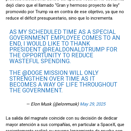
dejó claro que el llamado “Gran y hermoso proyecto de ley”
promovido por Trump va en contra de ese objetivo, ya que no
reduce el déficit presupuestario, sino que lo incrementa.
AS MY SCHEDULED TIME AS A SPECIAL
GOVERNMENT EMPLOYEE COMES TO AN
END, I WOULD LIKE TO THANK
PRESIDENT
@REALDONALDTRUMP
FOR
THE OPPORTUNITY TO REDUCE
WASTEFUL SPENDING.
THE
@DOGE
MISSION WILL ONLY
STRENGTHEN OVER TIME AS IT
BECOMES A WAY OF LIFE THROUGHOUT
THE GOVERNMENT.
— Elon Musk (@elonmusk)
May 29, 2025
La salida del magnate coincide con su decisión de dedicar
mayor atención a sus compañías, en particular a SpaceX, que
recientemente realizó su noveno lanzamiento de prueba con