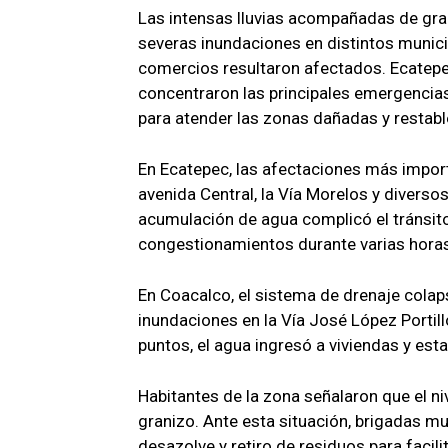
Las intensas lluvias acompañadas de gran
severas inundaciones en distintos municip
comercios resultaron afectados. Ecatepec,
concentraron las principales emergencia
para atender las zonas dañadas y restable
En Ecatepec, las afectaciones más impor
avenida Central, la Vía Morelos y diverso
acumulación de agua complicó el tránsit
congestionamientos durante varias hora
En Coacalco, el sistema de drenaje colap
inundaciones en la Vía José López Portill
puntos, el agua ingresó a viviendas y es
Habitantes de la zona señalaron que el n
granizo. Ante esta situación, brigadas mu
desazolve y retiro de residuos para facil