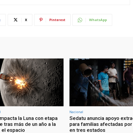
k
X
Pinterest
WhatsApp
l
Nacional
mpacta la Luna con etapa
Sedatu anuncia apoyo extra
e tras más de un año a la
para familias afectadas por 
 el espacio
en tres estados