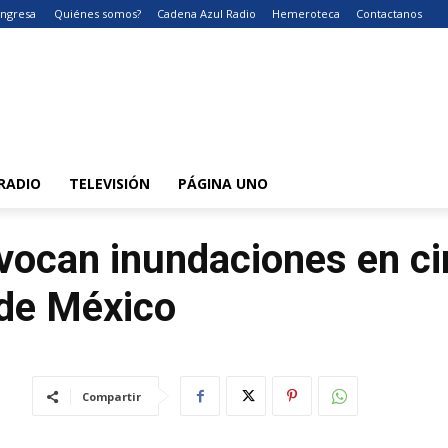
Ingresa
Quiénes somos?
Cadena Azul Radio
Hemeroteca
Contactanos
RADIO
TELEVISIÓN
PÁGINA UNO
ovocan inundaciones en c
 de México
Compartir