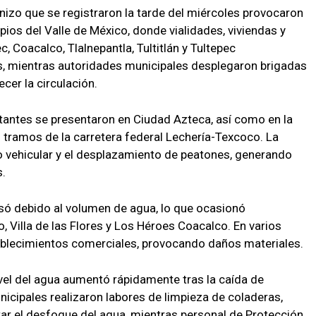
izo que se registraron la tarde del miércoles provocaron
ios del Valle de México, donde vialidades, viviendas y
 Coacalco, Tlalnepantla, Tultitlán y Tultepec
s, mientras autoridades municipales desplegaron brigadas
cer la circulación.
tantes se presentaron en Ciudad Azteca, así como en la
s tramos de la carretera federal Lechería-Texcoco. La
o vehicular y el desplazamiento de peatones, generando
s.
só debido al volumen de agua, lo que ocasionó
o, Villa de las Flores y Los Héroes Coacalco. En varios
tablecimientos comerciales, provocando daños materiales.
ivel del agua aumentó rápidamente tras la caída de
nicipales realizaron labores de limpieza de coladeras,
itar el desfogue del agua, mientras personal de Protección