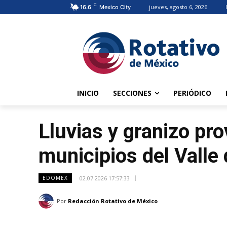
C
jueves, agosto 6, 2026
16.6
Mexico City
INICIO
SECCIONES
PERIÓDICO
Lluvias y granizo pr
municipios del Valle
02.07.2026 17:57:33
EDOMEX
Por
Redacción Rotativo de México