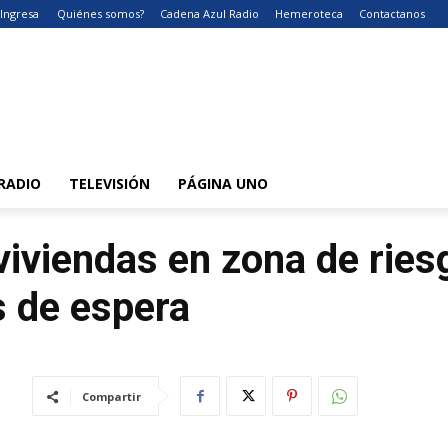
Ingresa
Quiénes somos?
Cadena Azul Radio
Hemeroteca
Contactanos
RADIO
TELEVISIÓN
PÁGINA UNO
viviendas en zona de ries
s de espera
Compartir