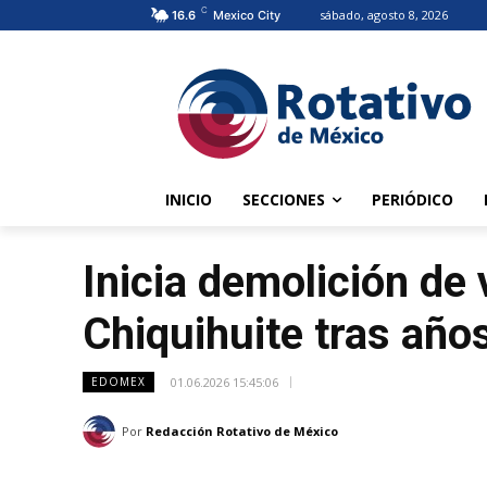
C
sábado, agosto 8, 2026
16.6
Mexico City
INICIO
SECCIONES
PERIÓDICO
Inicia demolición de 
Chiquihuite tras año
01.06.2026 15:45:06
EDOMEX
Por
Redacción Rotativo de México