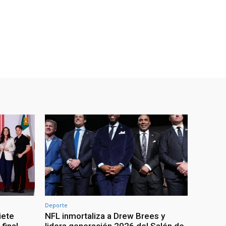
Deporte
iete
NFL inmortaliza a Drew Brees y
 final
lidera generación 2026 del Salón de