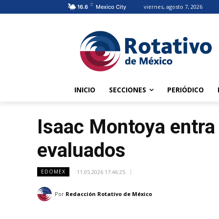
C
viernes, agosto 7, 2026
16.6
Mexico City
INICIO
SECCIONES
PERIÓDICO
Isaac Montoya entra 
evaluados
11.05.2026 17:46:25
EDOMEX
Por
Redacción Rotativo de México