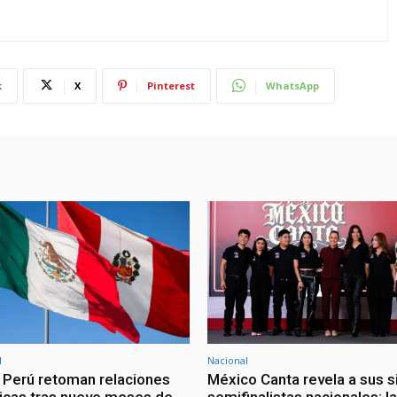
k
X
Pinterest
WhatsApp
l
Nacional
 Perú retoman relaciones
México Canta revela a sus s
icas tras nueve meses de
semifinalistas nacionales; la