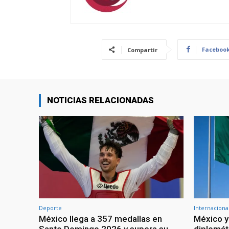
Faceboo
Compartir
NOTICIAS RELACIONADAS
Deporte
Internaciona
México llega a 357 medallas en
México y
Santo Domingo 2026 y supera su
diplomát