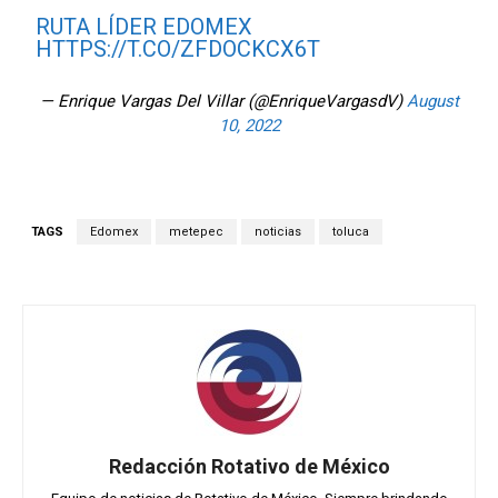
RUTA LÍDER EDOMEX
HTTPS://T.CO/ZFDOCKCX6T
— Enrique Vargas Del Villar (@EnriqueVargasdV)
August
10, 2022
TAGS
Edomex
metepec
noticias
toluca
Redacción Rotativo de México