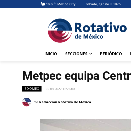
C
sábado, agosto 8, 2026
16.6
Mexico City
INICIO
SECCIONES
PERIÓDICO
Metpec equipa Centr
09.08.2022 16:26:00
EDOMEX
Por
Redacción Rotativo de México